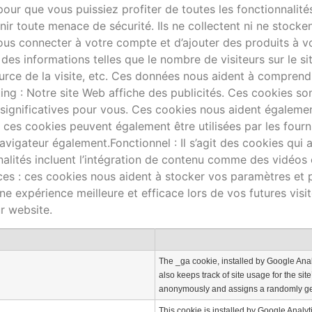
pour que vous puissiez profiter de toutes les fonctionnalité
enir toute menace de sécurité. Ils ne collectent ni ne stock
s connecter à votre compte et d’ajouter des produits à vot
 des informations telles que le nombre de visiteurs sur le si
ource de la visite, etc. Ces données nous aident à comprend
ing : Notre site Web affiche des publicités. Ces cookies sont
 significatives pour vous. Ces cookies nous aident égalemen
 ces cookies peuvent également être utilisées par les fourn
navigateur également.Fonctionnel : Il s’agit des cookies qui 
nnalités incluent l’intégration de contenu comme des vidéos
ces : ces cookies nous aident à stocker vos paramètres et
e expérience meilleure et efficace lors de vos futures visit
ur website.
The _ga cookie, installed by Google Anal
also keeps track of site usage for the sit
anonymously and assigns a randomly gen
This cookie is installed by Google Analyt