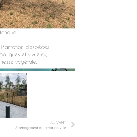
étanque.
 Plantation d’espèces
atiques et vivrières,
chesse végétale.
SUIVANT
 renaturation de la place Rackham le rouge
Aménagement du cœur de ville