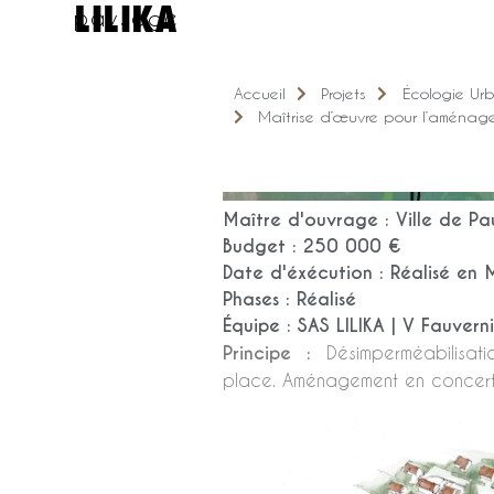
LILIKA
paysage
Accueil
Projets
Écologie Ur
Maîtrise d’œuvre pour l’aména
Maître d'ouvrage : Ville de Pa
Budget : 250 000 €
Date d'éxécution : Réalisé en
Phases : Réalisé
Équipe : SAS LILIKA | V Fauvern
Principe :
Désimperméabilisat
place. Aménagement en concertat