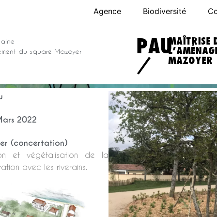
Agence
Biodiversité
Co
PAU
MAÎTRISE 
baine
L’AMÉNAG
gement du square Mazoyer
/
MAZOYER
u
 Mars 2022
ier (concertation)
ion et végétalisation de la
ion avec les riverains.