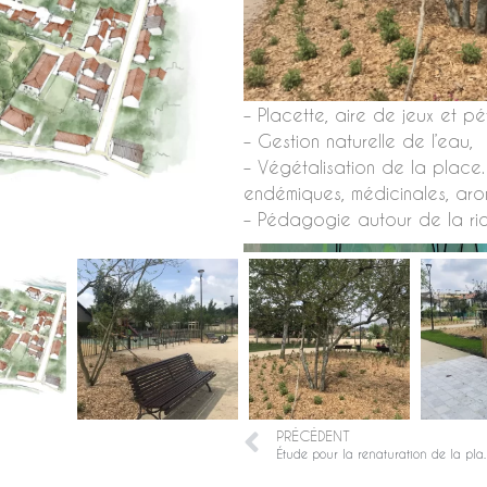
– Placette, aire de jeux et p
– Gestion naturelle de l’eau,
– Végétalisation de la place.
endémiques, médicinales, arom
– Pédagogie autour de la ri
PRÉCÉDENT
Étude pour la