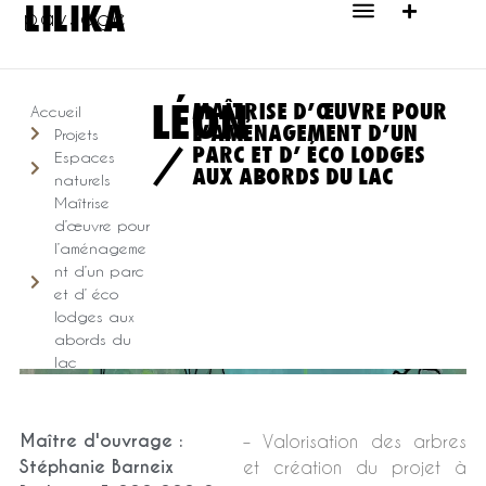
LILIKA
paysage
LÉON
MAÎTRISE D’ŒUVRE POUR
Accueil
L’AMÉNAGEMENT D’UN
Projets
/
PARC ET D’ ÉCO LODGES
Espaces
AUX ABORDS DU LAC
naturels
Maîtrise
d’œuvre pour
l’aménageme
nt d’un parc
et d’ éco
lodges aux
abords du
lac
Maître d'ouvrage :
– Valorisation des arbres
Stéphanie Barneix
et création du projet à