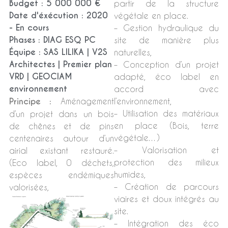
Budget : 5 000 000 €
partir de la structure
Date d'éxécution : 2020
végétale en place.
- En cours
– Gestion hydraulique du
Phases : DIAG ESQ PC
site de manière plus
Équipe : SAS LILIKA | V2S
naturelles,
Architectes | Premier plan
– Conception d’un projet
VRD | GEOCIAM
adapté, éco label en
environnement
accord avec
Principe :
Aménagement
l’environnement,
– Utilisation des matériaux
d’un projet dans un bois
en place (Bois, terre
de chênes et de pins
végétale…)
centenaires autour d’un
– Valorisation et
airial existant restauré.
protection des milieux
(Eco label, 0 déchets,
humides,
espèces endémiques
– Création de parcours
valorisées,
viaires et doux intégrés au
site.
– Intégration des éco