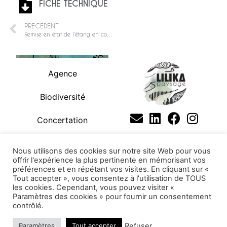
FICHE TECHNIQUE
PRÉCÉDENT
Remise en état de l’étang en cours d’eau
Agence
Biodiversité
Concertation
Pédagogie
Nous utilisons des cookies sur notre site Web pour vous
offrir l'expérience la plus pertinente en mémorisant vos
Projets
préférences et en répétant vos visites. En cliquant sur «
Tout accepter », vous consentez à l'utilisation de TOUS
les cookies. Cependant, vous pouvez visiter «
Paramètres des cookies » pour fournir un consentement
Copyright 2026 Ⓒ Lilika |
contrôlé.
Mentions Légales
Politique de confidentialité
Politique de cookies
Refuser
Paramètres
Tout accepter